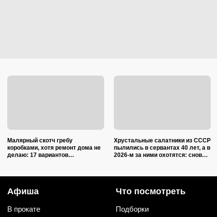
Малярный скотч гребу
Хрустальные салатники из СССР
коробками, хотя ремонт дома не
пылились в сервантах 40 лет, а в
делаю: 17 вариантов
2026-м за ними охотятся: снова в
использования в квартире и на
моде и дорожают
даче
Афиша
Что посмотреть
В прокате
Подборки