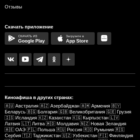
Отзывы
Скачать приложение
Google Play
App Store
Киноафиша в других странах:
🇦🇺
Австралия
🇦🇿
Азербайджан
🇦🇲
Армения
🇧🇾
Беларусь
🇧🇬
Болгария
🇬🇧
Великобритания
🇬🇪
Грузия
🇮🇸
Исландия
🇰🇿
Казахстан
🇰🇬
Кыргызстан
🇱🇻
Латвия
🇱🇹
Литва
🇲🇩
Молдавия
🇳🇿
Новая Зеландия
🇦🇪
ОАЭ
🇵🇱
Польша
🇷🇺
Россия
🇷🇴
Румыния
🇷🇸
Сербия
🇹🇯
Таджикистан
🇺🇿
Узбекистан
🇫🇮
Финляндия