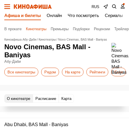
RUS
Афиша и билеты
Онлайн
Что посмотреть
Сериалы
В прокате
Кинотеатры
Премьеры
Подборки
Рецензии
Трейле
Киноафиша Абу-Даби
Кинотеатры
Novo Cinemas, BAS Mall - Baniyas
Novo Cinemas, BAS Mall -
Baniyas
Абу-Даби
Все кинотеатры
Рядом
На карте
Рейтинги
Сети
О кинотеатре
Расписание
Карта
Abu Dhabi, BAS Mall - Baniyas