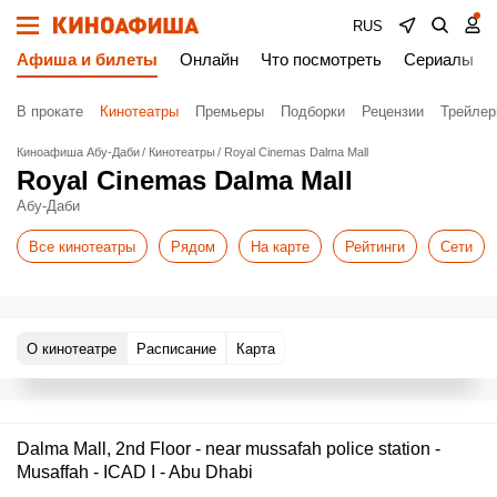
RUS
Афиша и билеты
Онлайн
Что посмотреть
Сериалы
В прокате
Кинотеатры
Премьеры
Подборки
Рецензии
Трейле
Киноафиша Абу-Даби
Кинотеатры
Royal Cinemas Dalma Mall
Royal Cinemas Dalma Mall
Абу-Даби
Все кинотеатры
Рядом
На карте
Рейтинги
Сети
О кинотеатре
Расписание
Карта
Dalma Mall, 2nd Floor - near mussafah police station -
Musaffah - ICAD I - Abu Dhabi