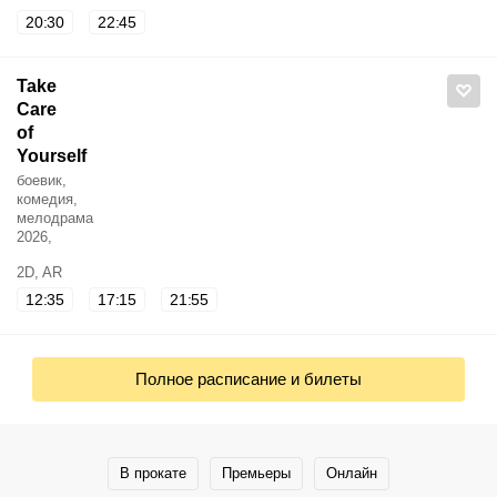
20:30
22:45
Take
Care
of
Yourself
боевик,
комедия,
мелодрама
2026,
2D, AR
12:35
17:15
21:55
Полное расписание и билеты
В прокате
Премьеры
Онлайн