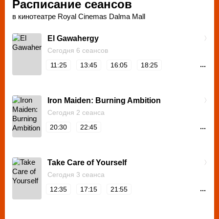
Расписание сеансов
в кинотеатре Royal Cinemas Dalma Mall
El Gawahergy
Сегодня 6 сеансов
...
11:25
13:45
16:05
18:25
Iron Maiden: Burning Ambition
Сегодня 2 сеанса
...
20:30
22:45
Take Care of Yourself
Сегодня 3 сеанса
...
12:35
17:15
21:55