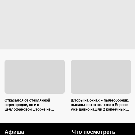
Отказался от стеклянной
Шторы на окнах – пылесборник,
перегородки, но и к
выкиньте этот колхоз: в Европе
целлофановой шторке не
уже давно нашли 2 копеечных
вернусь: от брызг в ванной в
альтернативы (и 1 – практичную)
2026 году спасает такой вариант
Афиша
Что посмотреть