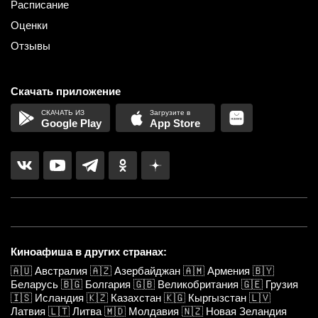
Расписание
Оценки
Отзывы
Скачать приложение
Google Play
App Store
Киноафиша в других странах:
🇦🇺
Австралия
🇦🇿
Азербайджан
🇦🇲
Армения
🇧🇾
Беларусь
🇧🇬
Болгария
🇬🇧
Великобритания
🇬🇪
Грузия
🇮🇸
Исландия
🇰🇿
Казахстан
🇰🇬
Кыргызстан
🇱🇻
Латвия
🇱🇹
Литва
🇲🇩
Молдавия
🇳🇿
Новая Зеландия