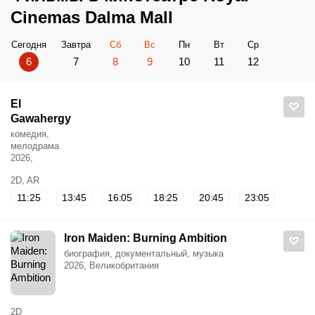
Cinemas Dalma Mall
Сегодня
Завтра
Сб
Вс
Пн
Вт
Ср
6
7
8
9
10
11
12
El
Gawahergy
комедия,
мелодрама
2026,
2D, AR
11:25
13:45
16:05
18:25
20:45
23:05
Iron Maiden: Burning Ambition
биография, документальный, музыка
2026, Великобритания
2D