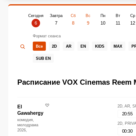
Сегодня
Завтра
Сб
Вс
Пн
Вт
Ср
6
7
8
9
10
11
12
Формат сеанса
Все
2D
AR
EN
KIDS
MAX
P
SUB EN
Расписание VOX Cinemas Reem Ma
2D, AR, 
El
Gawahergy
20:55
комедия,
2D, PRIV
мелодрама
2026,
00:30