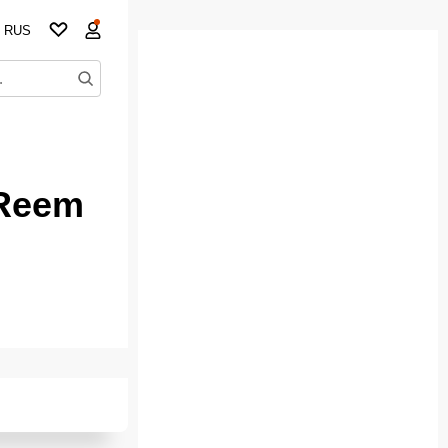
RUS
 Reem