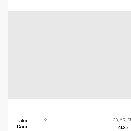
2D, AR, 
Take
Care
23:25