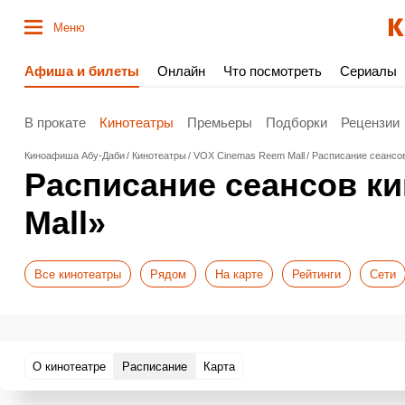
Меню
Афиша и билеты
Онлайн
Что посмотреть
Сериалы
В прокате
Кинотеатры
Премьеры
Подборки
Рецензии
Киноафиша Абу-Даби
Кинотеатры
VOX Cinemas Reem Mall
Расписание сеансо
Расписание сеансов к
Mall»
Все кинотеатры
Рядом
На карте
Рейтинги
Сети
О кинотеатре
Расписание
Карта