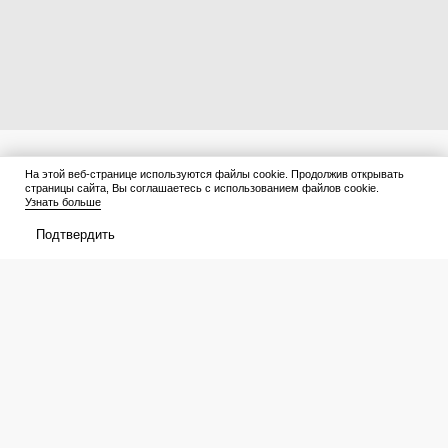
На этой веб-странице используются файлы cookie. Продолжив открывать
страницы сайта, Вы соглашаетесь с использованием файлов cookie.
Узнать больше
Подтвердить
Бумажные — прошлый век: 5
Можно ли оставлять телефон на
вариантов обоев для дома с
зарядке на всю ночь при 100%
детьми и животными —
батареи: запомните раз и на всю
царапины и фломастеры им
жизнь (многие ошибаются)
нипочём
Афиша
Что посмотреть
В прокате
Подборки