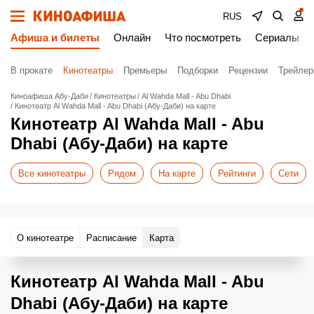
RUS
Афиша и билеты
Онлайн
Что посмотреть
Сериалы
В прокате
Кинотеатры
Премьеры
Подборки
Рецензии
Трейле
Киноафиша Абу-Даби
Кинотеатры
Al Wahda Mall - Abu Dhabi
Кинотеатр Al Wahda Mall - Abu Dhabi (Абу-Даби) на карте
Кинотеатр Al Wahda Mall - Abu
Dhabi (Абу-Даби) на карте
Все кинотеатры
Рядом
На карте
Рейтинги
Сети
О кинотеатре
Расписание
Карта
Кинотеатр Al Wahda Mall - Abu
Dhabi (Абу-Даби) на карте