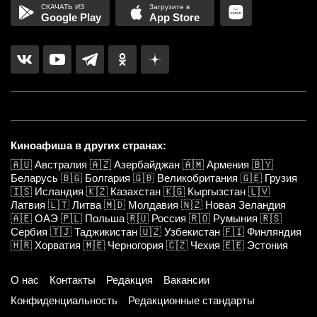
Google Play
App Store
Киноафиша в других странах:
🇦🇺
Австралия
🇦🇿
Азербайджан
🇦🇲
Армения
🇧🇾
Беларусь
🇧🇬
Болгария
🇬🇧
Великобритания
🇬🇪
Грузия
🇮🇸
Исландия
🇰🇿
Казахстан
🇰🇬
Кыргызстан
🇱🇻
Латвия
🇱🇹
Литва
🇲🇩
Молдавия
🇳🇿
Новая Зеландия
🇦🇪
ОАЭ
🇵🇱
Польша
🇷🇺
Россия
🇷🇴
Румыния
🇷🇸
Сербия
🇹🇯
Таджикистан
🇺🇿
Узбекистан
🇫🇮
Финляндия
🇭🇷
Хорватия
🇲🇪
Черногория
🇨🇿
Чехия
🇪🇪
Эстония
О нас
Контакты
Редакция
Вакансии
Конфиденциальность
Редакционные стандарты