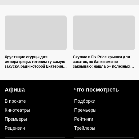
Хрустящие огурцы для
Скупаю в Fix Price крышки для
императрицы: готовим ту самую
закаток, но банки ими не
закуску, ради которой Екатерина
закрываю: нашла 5+ полезных
II закатывала пирушки
применений для дома и радуюсь
Афиша
Что посмотреть
В прокате
Подборки
Кинотеатры
Премьеры
Премьеры
Рейтинги
Рецензии
Трейлеры