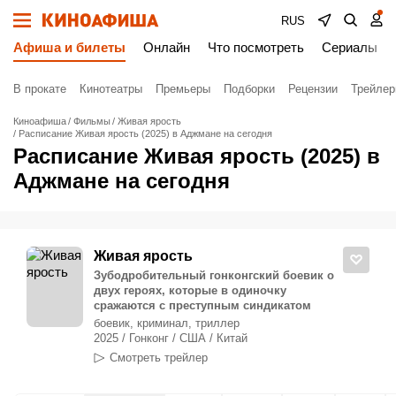
RUS
Афиша и билеты
Онлайн
Что посмотреть
Сериалы
В прокате
Кинотеатры
Премьеры
Подборки
Рецензии
Трейле
Киноафиша
Фильмы
Живая ярость
Расписание Живая ярость (2025) в Аджмане на сегодня
Расписание Живая ярость (2025) в
Аджмане на сегодня
Живая ярость
Зубодробительный гонконгский боевик о
двух героях, которые в одиночку
сражаются с преступным синдикатом
боевик, криминал, триллер
2025 / Гонконг / США / Китай
Смотреть трейлер