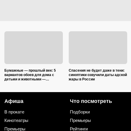
Бумажные — прошлый век: 5
Спасения не будет даже в тени:
вариантов обоев для дома с
синоптики озвучили даты адской
детьми и животными —
жары в России
царапины и фломастеры им
нипочём
Афиша
Что посмотреть
В прокате
Подборки
Кинотеатры
Премьеры
Премьеры
Рейтинги