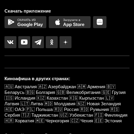
Скачать приложение
Google Play
App Store
Киноафиша в других странах:
🇦🇺
Австралия
🇦🇿
Азербайджан
🇦🇲
Армения
🇧🇾
Беларусь
🇧🇬
Болгария
🇬🇧
Великобритания
🇬🇪
Грузия
🇮🇸
Исландия
🇰🇿
Казахстан
🇰🇬
Кыргызстан
🇱🇻
Латвия
🇱🇹
Литва
🇲🇩
Молдавия
🇳🇿
Новая Зеландия
🇦🇪
ОАЭ
🇵🇱
Польша
🇷🇺
Россия
🇷🇴
Румыния
🇷🇸
Сербия
🇹🇯
Таджикистан
🇺🇿
Узбекистан
🇫🇮
Финляндия
🇭🇷
Хорватия
🇲🇪
Черногория
🇨🇿
Чехия
🇪🇪
Эстония