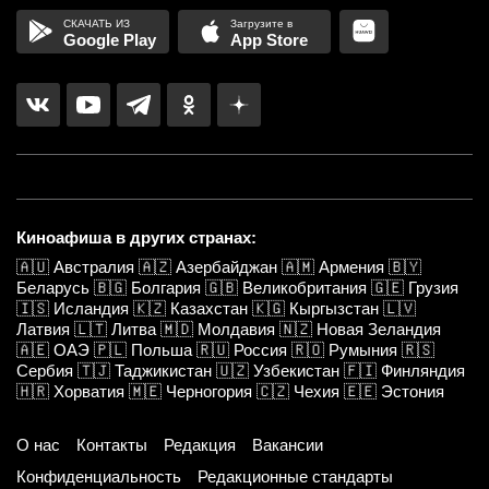
Google Play
App Store
Киноафиша в других странах:
🇦🇺
Австралия
🇦🇿
Азербайджан
🇦🇲
Армения
🇧🇾
Беларусь
🇧🇬
Болгария
🇬🇧
Великобритания
🇬🇪
Грузия
🇮🇸
Исландия
🇰🇿
Казахстан
🇰🇬
Кыргызстан
🇱🇻
Латвия
🇱🇹
Литва
🇲🇩
Молдавия
🇳🇿
Новая Зеландия
🇦🇪
ОАЭ
🇵🇱
Польша
🇷🇺
Россия
🇷🇴
Румыния
🇷🇸
Сербия
🇹🇯
Таджикистан
🇺🇿
Узбекистан
🇫🇮
Финляндия
🇭🇷
Хорватия
🇲🇪
Черногория
🇨🇿
Чехия
🇪🇪
Эстония
О нас
Контакты
Редакция
Вакансии
Конфиденциальность
Редакционные стандарты