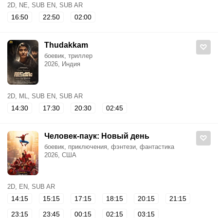
2D, NE, SUB EN, SUB AR
16:50
22:50
02:00
Thudakkam
боевик, триллер
2026, Индия
2D, ML, SUB EN, SUB AR
14:30
17:30
20:30
02:45
Человек-паук: Новый день
боевик, приключения, фэнтези, фантастика
2026, США
2D, EN, SUB AR
14:15
15:15
17:15
18:15
20:15
21:15
23:15
23:45
00:15
02:15
03:15