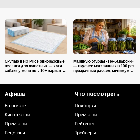
Скупаю в Fix Price одноразовые
Мариную огурцы «По-баварски»
пеленки для животных — хотя
— вкуснее магазинных в 100 раз:
собаки у меня нет: 10+ вариантов
прозрачный рассол, минимум
использования их дома и на
уксуса и звонкий хруст зимой
даче
Афиша
Что посмотреть
В прокате
Подборки
Кинотеатры
Премьеры
Премьеры
Рейтинги
Рецензии
Трейлеры