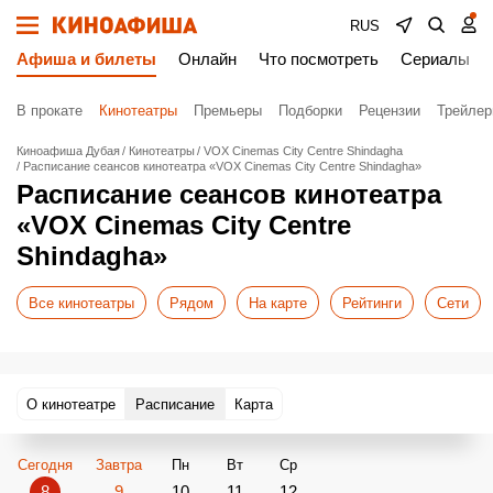
RUS
Афиша и билеты
Онлайн
Что посмотреть
Сериалы
В прокате
Кинотеатры
Премьеры
Подборки
Рецензии
Трейле
Киноафиша Дубая
Кинотеатры
VOX Cinemas City Centre Shindagha
Расписание сеансов кинотеатра «VOX Cinemas City Centre Shindagha»
Расписание сеансов кинотеатра
«VOX Cinemas City Centre
Shindagha»
Все кинотеатры
Рядом
На карте
Рейтинги
Сети
О кинотеатре
Расписание
Карта
Сегодня
Завтра
Пн
Вт
Ср
8
9
10
11
12