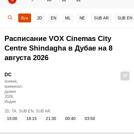
Все
2D
EN
ML
NE
SUB AR
SUB EN
Расписание VOX Cinemas City
Centre Shindagha в Дубае на 8
августа 2026
DC
боевик,
криминал,
драма
2026,
Индия
2D, TA, SUB EN, SUB AR
15:00
18:15
21:30
00:40
03:50