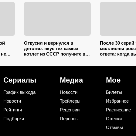
ой
Откусил и вернулся в
После 30 серий
детство: вкус тех самых
миллионы росс
 не
котлет из СССР получите в
ответа: когда в
нной в
два счета – подслушал 5
продолжение «И
й
секретов шеф-повара
служанки» с Ма
Лыковым
Сериалы
Медиа
Мое
График выхода
Новости
Билеты
Новости
Трейлеры
Избранное
Рейтинги
Рецензии
Расписание
Подборки
Персоны
Оценки
Отзывы