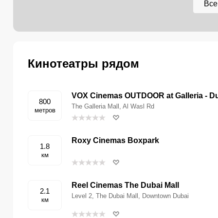
Все
Кинотеатры рядом
VOX Cinemas OUTDOOR at Galleria - D
800
The Galleria Mall, Al Wasl Rd
метров
Roxy Cinemas Boxpark
1.8
км
Reel Cinemas The Dubai Mall
2.1
Level 2, The Dubai Mall, Downtown Dubai
км