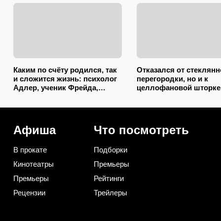
Каким по счёту родился, так
Отказался от стеклянн
и сложится жизнь: психолог
перегородки, но и к
Адлер, ученик Фрейда,
целлофановой шторке
объяснил, как очередность
вернусь: от брызг в ва
влияет на судьбу
2026 году спасает тако
вариант
Афиша
Что посмотреть
В прокате
Подборки
Кинотеатры
Премьеры
Премьеры
Рейтинги
Рецензии
Трейлеры