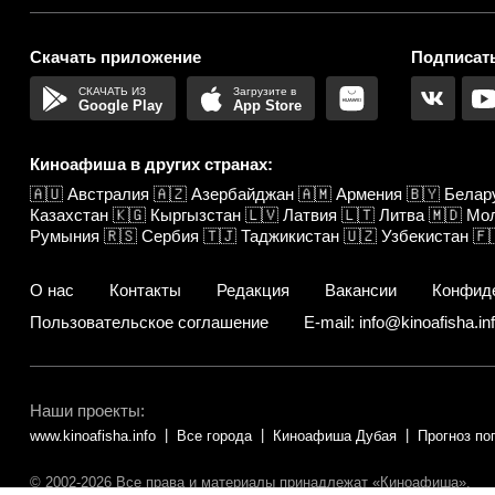
Скачать приложение
Подписать
Google Play
App Store
Киноафиша в других странах:
🇦🇺
Австралия
🇦🇿
Азербайджан
🇦🇲
Армения
🇧🇾
Белар
Казахстан
🇰🇬
Кыргызстан
🇱🇻
Латвия
🇱🇹
Литва
🇲🇩
Мо
Румыния
🇷🇸
Сербия
🇹🇯
Таджикистан
🇺🇿
Узбекистан
🇫
О нас
Контакты
Редакция
Вакансии
Конфид
Пользовательское соглашение
E-mail: info@kinoafisha.in
Наши проекты:
www.kinoafisha.info
Все города
Киноафиша Дубая
Прогноз по
© 2002-2026 Все права и материалы принадлежат «Киноафиша».