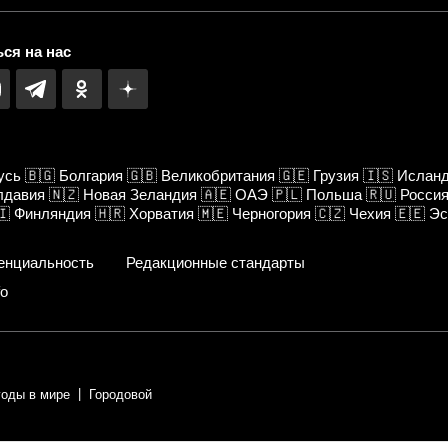
ся на нас
усь
🇧🇬
Болгария
🇬🇧
Великобритания
🇬🇪
Грузия
🇮🇸
Ислан
лдавия
🇳🇿
Новая Зеландия
🇦🇪
ОАЭ
🇵🇱
Польша
🇷🇺
Росси
🇮
Финляндия
🇭🇷
Хорватия
🇲🇪
Черногория
🇨🇿
Чехия
🇪🇪
Эс
енциальность
Редакционные стандарты
fo
годы в мире
Городовой