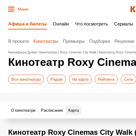
Меню
Афиша и билеты
Онлайн
Что посмотреть
Сериалы
В прокате
Кинотеатры
Премьеры
Подборки
Рецензии
Киноафиша Дубая
Кинотеатры
Roxy Cinemas City Walk
Кинотеатр Roxy Cinemas
Кинотеатр Roxy Cinemas
Все кинотеатры
Рядом
На карте
Рейтинги
Сети
О кинотеатре
Расписание
Карта
Кинотеатр Roxy Cinemas City Walk 