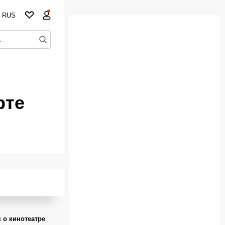
RUS
рте
 о кинотеатре