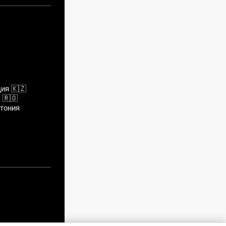
дия
🇰🇿
я
🇷🇴
тония