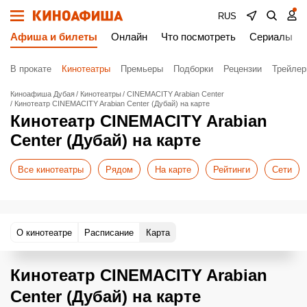
RUS
Афиша и билеты
Онлайн
Что посмотреть
Сериалы
В прокате
Кинотеатры
Премьеры
Подборки
Рецензии
Трейле
Киноафиша Дубая
Кинотеатры
CINEMACITY Arabian Center
Кинотеатр CINEMACITY Arabian Center (Дубай) на карте
Кинотеатр CINEMACITY Arabian
Center (Дубай) на карте
Все кинотеатры
Рядом
На карте
Рейтинги
Сети
О кинотеатре
Расписание
Карта
Кинотеатр CINEMACITY Arabian
Center (Дубай) на карте