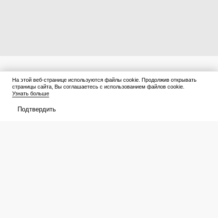
На этой веб-странице используются файлы cookie. Продолжив открывать
страницы сайта, Вы соглашаетесь с использованием файлов cookie.
Узнать больше
Подтвердить
Самая вкусная закуска из
Малярный скотч гребу
баклажанов «По-корейски»:
коробками, хотя ремонт дома не
готовятся остренькие синенькие
делаю: 17 вариантов
проще простого
использования в квартире и на
даче
Афиша
Что посмотреть
В прокате
Подборки