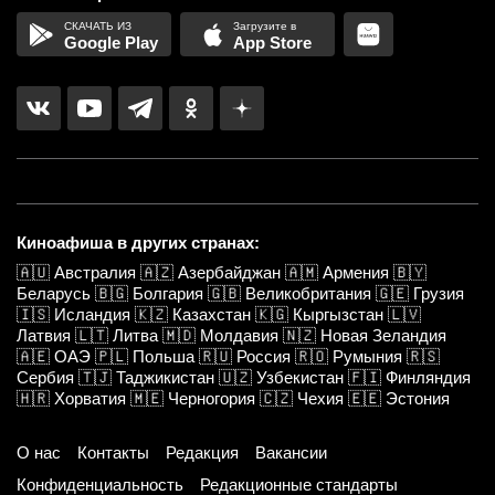
Google Play
App Store
Киноафиша в других странах:
🇦🇺
Австралия
🇦🇿
Азербайджан
🇦🇲
Армения
🇧🇾
Беларусь
🇧🇬
Болгария
🇬🇧
Великобритания
🇬🇪
Грузия
🇮🇸
Исландия
🇰🇿
Казахстан
🇰🇬
Кыргызстан
🇱🇻
Латвия
🇱🇹
Литва
🇲🇩
Молдавия
🇳🇿
Новая Зеландия
🇦🇪
ОАЭ
🇵🇱
Польша
🇷🇺
Россия
🇷🇴
Румыния
🇷🇸
Сербия
🇹🇯
Таджикистан
🇺🇿
Узбекистан
🇫🇮
Финляндия
🇭🇷
Хорватия
🇲🇪
Черногория
🇨🇿
Чехия
🇪🇪
Эстония
О нас
Контакты
Редакция
Вакансии
Конфиденциальность
Редакционные стандарты