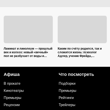
Ламинат и линолеум — прошлый
Каким по счёту родился, так и
век и колхоз: новый «вечный»
сложится жизнь: психолог
пол не разбухает от воды и
Адлер, ученик Фрейда,
выглядит на миллион
объяснил, как очередность
влияет на судьбу
Афиша
Что посмотреть
В прокате
Подборки
Кинотеатры
Премьеры
Премьеры
Рейтинги
Рецензии
Трейлеры