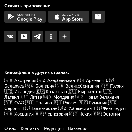
Скачать приложение
Google Play
App Store
Киноафиша в других странах:
🇦🇺
Австралия
🇦🇿
Азербайджан
🇦🇲
Армения
🇧🇾
Беларусь
🇧🇬
Болгария
🇬🇧
Великобритания
🇬🇪
Грузия
🇮🇸
Исландия
🇰🇿
Казахстан
🇰🇬
Кыргызстан
🇱🇻
Латвия
🇱🇹
Литва
🇲🇩
Молдавия
🇳🇿
Новая Зеландия
🇦🇪
ОАЭ
🇵🇱
Польша
🇷🇺
Россия
🇷🇴
Румыния
🇷🇸
Сербия
🇹🇯
Таджикистан
🇺🇿
Узбекистан
🇫🇮
Финляндия
🇭🇷
Хорватия
🇲🇪
Черногория
🇨🇿
Чехия
🇪🇪
Эстония
О нас
Контакты
Редакция
Вакансии