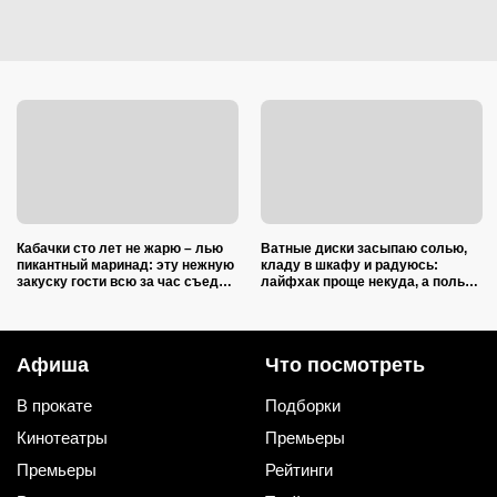
Кабачки сто лет не жарю – лью
Ватные диски засыпаю солью,
пикантный маринад: эту нежную
кладу в шкафу и радуюсь:
закуску гости всю за час съедят
лайфхак проще некуда, а пользы
(рецепт-пятиминутка)
вагон и маленькая тележка
Афиша
Что посмотреть
В прокате
Подборки
Кинотеатры
Премьеры
Премьеры
Рейтинги