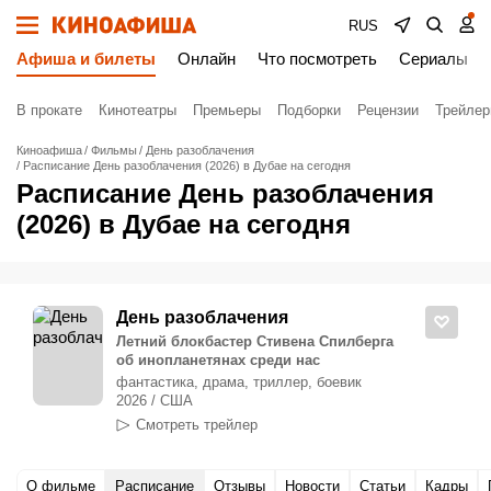
RUS
Афиша и билеты
Онлайн
Что посмотреть
Сериалы
В прокате
Кинотеатры
Премьеры
Подборки
Рецензии
Трейле
Киноафиша
Фильмы
День разоблачения
Расписание День разоблачения (2026) в Дубае на сегодня
Расписание День разоблачения
(2026) в Дубае на сегодня
День разоблачения
Летний блокбастер Стивена Спилберга
об инопланетянах среди нас
фантастика, драма, триллер, боевик
2026 / США
Смотреть трейлер
О фильме
Расписание
Отзывы
Новости
Статьи
Кадры