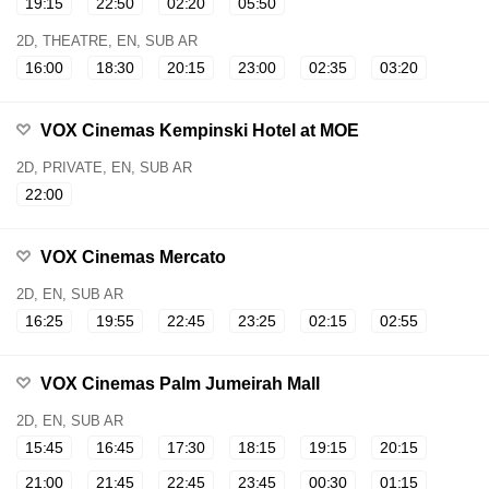
19:15
22:50
02:20
05:50
2D, THEATRE, EN, SUB AR
16:00
18:30
20:15
23:00
02:35
03:20
VOX Cinemas Kempinski Hotel at MOE
2D, PRIVATE, EN, SUB AR
22:00
VOX Cinemas Mercato
2D, EN, SUB AR
16:25
19:55
22:45
23:25
02:15
02:55
VOX Cinemas Palm Jumeirah Mall
2D, EN, SUB AR
15:45
16:45
17:30
18:15
19:15
20:15
21:00
21:45
22:45
23:45
00:30
01:15