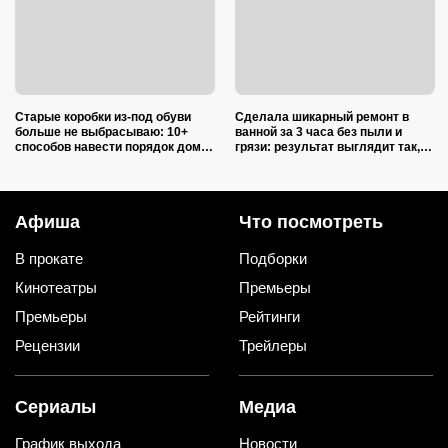
Старые коробки из-под обуви
Сделала шикарный ремонт в
больше не выбрасываю: 10+
ванной за 3 часа без пыли и
способов навести порядок дома
грязи: результат выглядит так,
и спасти грядки бесплатно
будто работала бригада
мастеров
Афиша
Что посмотреть
В прокате
Подборки
Кинотеатры
Премьеры
Премьеры
Рейтинги
Рецензии
Трейлеры
Сериалы
Медиа
График выхода
Новости