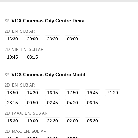
VOX Cinemas City Centre Deira
2D, EN, SUB AR
16:30
20:00
23:30
03:00
2D, VIP, EN, SUB AR
19:45
03:15
VOX Cinemas City Centre Mirdif
2D, EN, SUB AR
13:50
14:20
16:15
17:50
19:45
21:20
23:15
00:50
02:45
04:20
06:15
2D, IMAX, EN, SUB AR
15:30
19:00
22:30
02:00
05:30
2D, MAX, EN, SUB AR