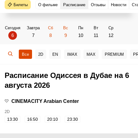
Билеты
О фильме
Расписание
Отзывы
Новости
Ст
Сегодня
Завтра
Сб
Вс
Пн
Вт
Ср
6
7
8
9
10
11
12
Все
2D
EN
IMAX
MAX
PREMIUM
PR
Расписание Одиссея в Дубае на 6
августа 2026
CINEMACITY Arabian Center
2D
13:30
16:50
20:10
23:30