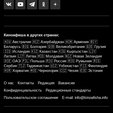
Киноафиша в других странах:
🇦🇺
Австралия
🇦🇿
Азербайджан
🇦🇲
Армения
🇧🇾
Беларусь
🇧🇬
Болгария
🇬🇧
Великобритания
🇬🇪
Грузия
🇮🇸
Исландия
🇰🇿
Казахстан
🇰🇬
Кыргызстан
🇱🇻
Латвия
🇱🇹
Литва
🇲🇩
Молдавия
🇳🇿
Новая Зеландия
🇦🇪
ОАЭ
🇵🇱
Польша
🇷🇺
Россия
🇷🇴
Румыния
🇷🇸
Сербия
🇹🇯
Таджикистан
🇺🇿
Узбекистан
🇫🇮
Финляндия
🇭🇷
Хорватия
🇲🇪
Черногория
🇨🇿
Чехия
🇪🇪
Эстония
О нас
Контакты
Редакция
Вакансии
Конфиденциальность
Редакционные стандарты
Пользовательское соглашение
E-mail: info@kinoafisha.info