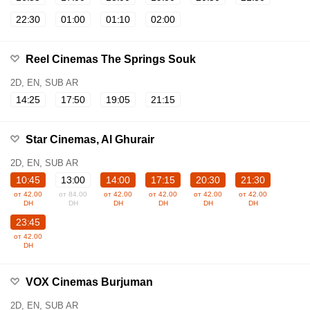
22:30
01:00
01:10
02:00
Reel Cinemas The Springs Souk
2D, EN, SUB AR
14:25
17:50
19:05
21:15
Star Cinemas, Al Ghurair
2D, EN, SUB AR
10:45
13:00
14:00
17:15
20:30
21:30
от 42.00
от 84.00
от 42.00
от 42.00
от 42.00
от 42.00
DH
DH
DH
DH
DH
DH
23:45
от 42.00
DH
VOX Cinemas Burjuman
2D, EN, SUB AR