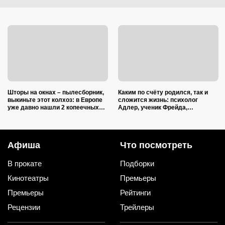
Шторы на окнах – пылесборник,
Каким по счёту родился, так и
выкиньте этот колхоз: в Европе
сложится жизнь: психолог
уже давно нашли 2 копеечных
Адлер, ученик Фрейда,
альтернативы (и 1 – практичную)
объяснил, как очередность
влияет на судьбу
Афиша
Что посмотреть
В прокате
Подборки
Кинотеатры
Премьеры
Премьеры
Рейтинги
Рецензии
Трейлеры