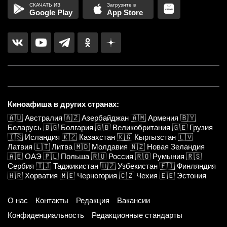
Google Play
App Store
Киноафиша в других странах:
🇦🇺
Австралия
🇦🇿
Азербайджан
🇦🇲
Армения
🇧🇾
Беларусь
🇧🇬
Болгария
🇬🇧
Великобритания
🇬🇪
Грузия
🇮🇸
Исландия
🇰🇿
Казахстан
🇰🇬
Кыргызстан
🇱🇻
Латвия
🇱🇹
Литва
🇲🇩
Молдавия
🇳🇿
Новая Зеландия
🇦🇪
ОАЭ
🇵🇱
Польша
🇷🇺
Россия
🇷🇴
Румыния
🇷🇸
Сербия
🇹🇯
Таджикистан
🇺🇿
Узбекистан
🇫🇮
Финляндия
🇭🇷
Хорватия
🇲🇪
Черногория
🇨🇿
Чехия
🇪🇪
Эстония
О нас
Контакты
Редакция
Вакансии
Конфиденциальность
Редакционные стандарты