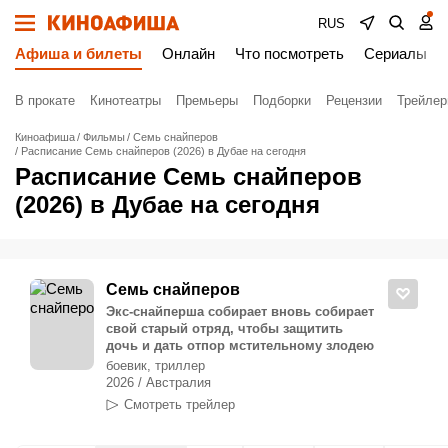
RUS
Афиша и билеты
Онлайн
Что посмотреть
Сериалы
В прокате
Кинотеатры
Премьеры
Подборки
Рецензии
Трейле
Киноафиша
Фильмы
Семь снайперов
Расписание Семь снайперов (2026) в Дубае на сегодня
Расписание Семь снайперов
(2026) в Дубае на сегодня
Семь снайперов
Экс-снайперша собирает вновь собирает
свой старый отряд, чтобы защитить
дочь и дать отпор мстительному злодею
боевик, триллер
2026 / Австралия
Смотреть трейлер