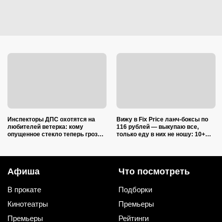
Инспекторы ДПС охотятся на
Вижу в Fix Price ланч-боксы по
любителей ветерка: кому
116 рублей — выкупаю все,
опущенное стекло теперь грозит
только еду в них не ношу: 10+
лишением прав
полезных лайфхаков
Афиша
Что посмотреть
В прокате
Подборки
Кинотеатры
Премьеры
Премьеры
Рейтинги