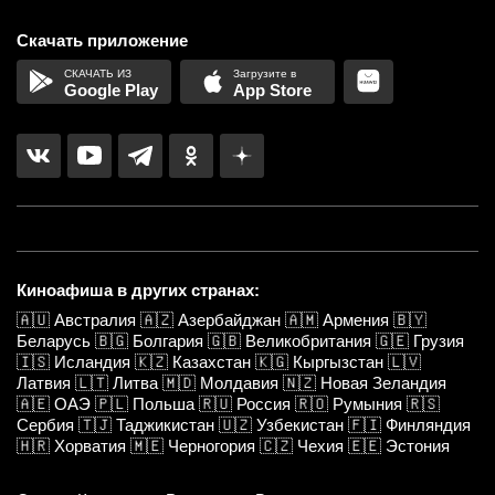
Скачать приложение
Google Play
App Store
Киноафиша в других странах:
🇦🇺
Австралия
🇦🇿
Азербайджан
🇦🇲
Армения
🇧🇾
Беларусь
🇧🇬
Болгария
🇬🇧
Великобритания
🇬🇪
Грузия
🇮🇸
Исландия
🇰🇿
Казахстан
🇰🇬
Кыргызстан
🇱🇻
Латвия
🇱🇹
Литва
🇲🇩
Молдавия
🇳🇿
Новая Зеландия
🇦🇪
ОАЭ
🇵🇱
Польша
🇷🇺
Россия
🇷🇴
Румыния
🇷🇸
Сербия
🇹🇯
Таджикистан
🇺🇿
Узбекистан
🇫🇮
Финляндия
🇭🇷
Хорватия
🇲🇪
Черногория
🇨🇿
Чехия
🇪🇪
Эстония