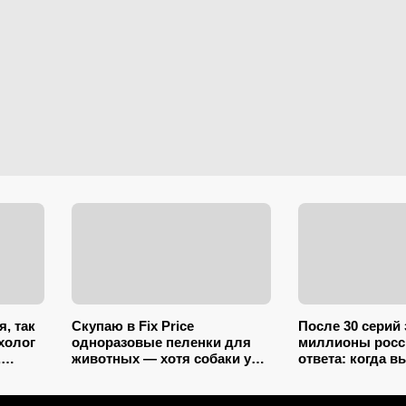
я, так
Скупаю в Fix Price
После 30 серий
холог
одноразовые пеленки для
миллионы росс
,
животных — хотя собаки у
ответа: когда в
ность
меня нет: 10+ вариантов
продолжение «И
использования их дома и на
служанки» с Ма