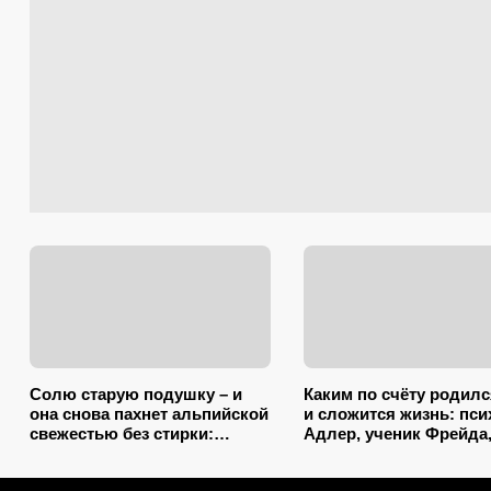
Солю старую подушку – и
Каким по счёту родилс
она снова пахнет альпийской
и сложится жизнь: пси
свежестью без стирки:
Адлер, ученик Фрейда
зарубите на носу простую
объяснил, как очеред
хитрость от желтых пятен
влияет на судьбу