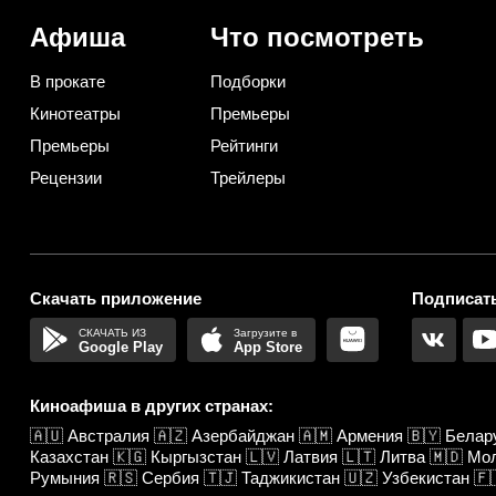
Афиша
Что посмотреть
В прокате
Подборки
Кинотеатры
Премьеры
Премьеры
Рейтинги
Рецензии
Трейлеры
Скачать приложение
Подписать
Google Play
App Store
Киноафиша в других странах:
🇦🇺
Австралия
🇦🇿
Азербайджан
🇦🇲
Армения
🇧🇾
Белар
Казахстан
🇰🇬
Кыргызстан
🇱🇻
Латвия
🇱🇹
Литва
🇲🇩
Мо
Румыния
🇷🇸
Сербия
🇹🇯
Таджикистан
🇺🇿
Узбекистан
🇫