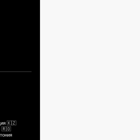
парочку? (тест)
дия
🇰🇿
я
🇷🇴
тония