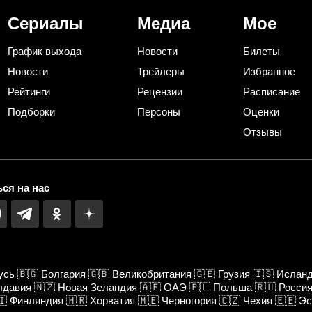
даче
Лыковым
Сериалы
Медиа
Мое
График выхода
Новости
Билеты
Новости
Трейлеры
Избранное
Рейтинги
Рецензии
Расписание
Подборки
Персоны
Оценки
Отзывы
ся на нас
усь
🇧🇬
Болгария
🇬🇧
Великобритания
🇬🇪
Грузия
🇮🇸
Ислан
лдавия
🇳🇿
Новая Зеландия
🇦🇪
ОАЭ
🇵🇱
Польша
🇷🇺
Росси
🇮
Финляндия
🇭🇷
Хорватия
🇲🇪
Черногория
🇨🇿
Чехия
🇪🇪
Эс