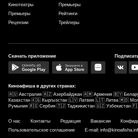
Кинотеатры
Премьеры
Премьеры
Рейтинги
Рецензии
Трейлеры
Скачать приложение
Подписать
Google Play
App Store
Киноафиша в других странах:
🇦🇺
Австралия
🇦🇿
Азербайджан
🇦🇲
Армения
🇧🇾
Белар
Казахстан
🇰🇬
Кыргызстан
🇱🇻
Латвия
🇱🇹
Литва
🇲🇩
Мо
Румыния
🇷🇸
Сербия
🇹🇯
Таджикистан
🇺🇿
Узбекистан
🇫
О нас
Контакты
Редакция
Вакансии
Конфид
Пользовательское соглашение
E-mail: info@kinoafisha.in