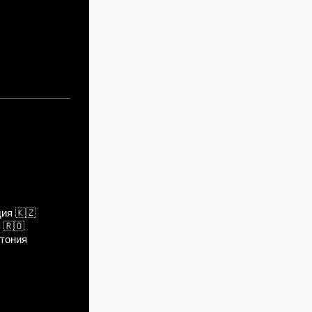
дия
🇰🇿
я
🇷🇴
тония