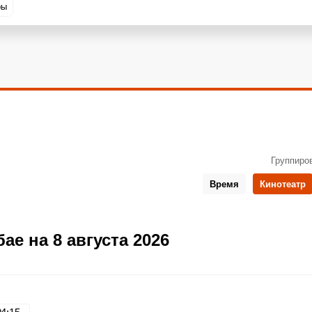
ры
Группиро
Время
Кинотеатр
ае на 8 августа 2026