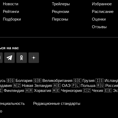
Новости
Трейлеры
Избранное
Рейтинги
Рецензии
Расписание
Подборки
Персоны
Оценки
Отзывы
ся на нас
усь
🇧🇬
Болгария
🇬🇧
Великобритания
🇬🇪
Грузия
🇮🇸
Ислан
лдавия
🇳🇿
Новая Зеландия
🇦🇪
ОАЭ
🇵🇱
Польша
🇷🇺
Росси
🇮
Финляндия
🇭🇷
Хорватия
🇲🇪
Черногория
🇨🇿
Чехия
🇪🇪
Эс
енциальность
Редакционные стандарты
fo