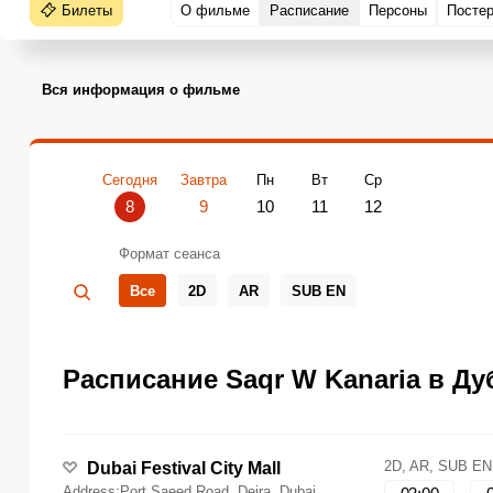
Билеты
О фильме
Расписание
Персоны
Посте
Вся информация о фильме
Сегодня
Завтра
Пн
Вт
Ср
8
9
10
11
12
Формат сеанса
Все
2D
AR
SUB EN
Расписание Saqr W Kanaria в Дуб
2D, AR, SUB EN
Dubai Festival City Mall
Address:Port Saeed Road, Deira, Dubai