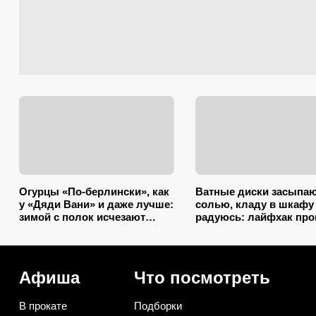
Огурцы «По-берлински», как
Ватные диски засыпа
у «Дяди Вани» и даже лучше:
солью, кладу в шкафу
зимой с полок исчезают
радуюсь: лайфхак пр
первыми
некуда, а пользы вагон
маленькая тележка
Афиша
Что посмотреть
В прокате
Подборки