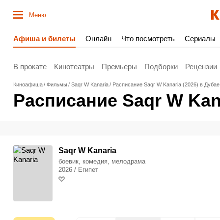
Меню
Афиша и билеты
Онлайн
Что посмотреть
Сериалы
В прокате
Кинотеатры
Премьеры
Подборки
Рецензии
Киноафиша
Фильмы
Saqr W Kanaria
Расписание Saqr W Kanaria (2026) в Дубае
Расписание Saqr W Kana
Saqr W Kanaria
боевик, комедия, мелодрама
2026 / Египет