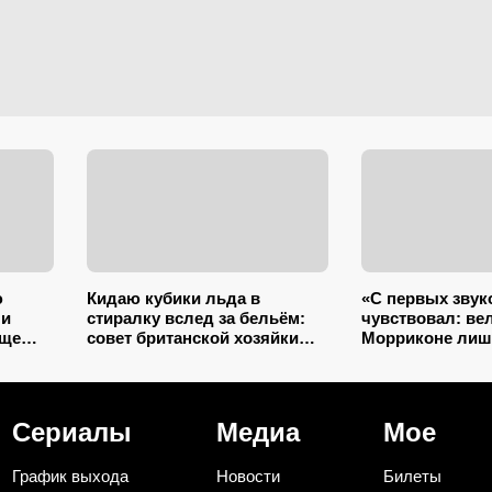
ю
Кидаю кубики льда в
«С первых звук
 и
стиралку вслед за бельём:
чувствовал: ве
още
совет британской хозяйки
Морриконе ли
 и
сэкономил кучу времени (и
писал музыку к
немного денег)
кино: всему вин
трагедия
Сериалы
Медиа
Мое
График выхода
Новости
Билеты