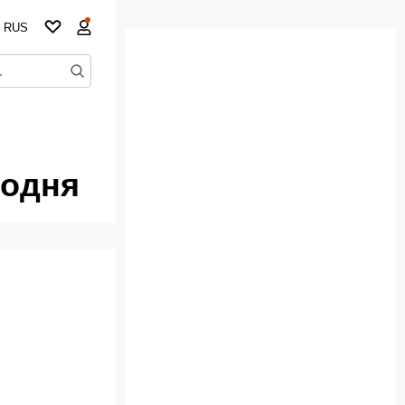
RUS
годня