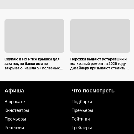
Скупаю в Fix Price крышки для
Порожки выдают устаревший и
закаток, но банки ими не
колхозный ремонт: в 2026 году
закрываю: нашла 5+ полезных
дизайнеру призывают стелить
применений для дома и радуюсь
пол в квартирах только так
Афиша
Что посмотреть
В прокате
Подборки
Кинотеатры
Премьеры
Премьеры
Рейтинги
Рецензии
Трейлеры