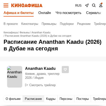
RUS
Афиша и билеты
Онлайн
Что посмотреть
Сериалы
В прокате
Кинотеатры
Премьеры
Подборки
Рецензии
Трейле
Киноафиша
Фильмы
Ananthan Kaadu
Расписание Ananthan Kaadu (2026) в Дубае на сегодня
Расписание Ananthan Kaadu (2026)
в Дубае на сегодня
Ananthan Kaadu
боевик, драма, триллер
2026 / Индия
Смотреть трейлер
О фильме
Расписание
Кадры
Персоны
Постеры
Трейлер