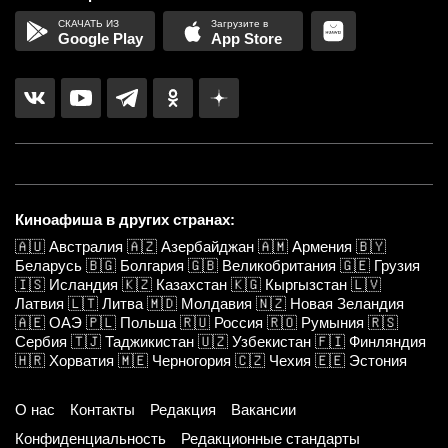
Google Play
App Store
Киноафиша в других странах:
🇦🇺
Австралия
🇦🇿
Азербайджан
🇦🇲
Армения
🇧🇾
Беларусь
🇧🇬
Болгария
🇬🇧
Великобритания
🇬🇪
Грузия
🇮🇸
Исландия
🇰🇿
Казахстан
🇰🇬
Кыргызстан
🇱🇻
Латвия
🇱🇹
Литва
🇲🇩
Молдавия
🇳🇿
Новая Зеландия
🇦🇪
ОАЭ
🇵🇱
Польша
🇷🇺
Россия
🇷🇴
Румыния
🇷🇸
Сербия
🇹🇯
Таджикистан
🇺🇿
Узбекистан
🇫🇮
Финляндия
🇭🇷
Хорватия
🇲🇪
Черногория
🇨🇿
Чехия
🇪🇪
Эстония
О нас
Контакты
Редакция
Вакансии
Конфиденциальность
Редакционные стандарты