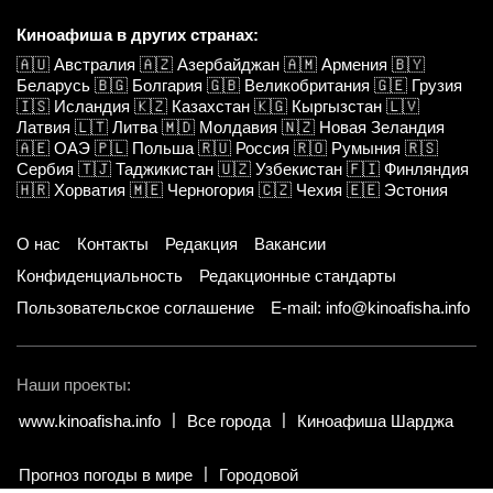
Киноафиша в других странах:
🇦🇺
Австралия
🇦🇿
Азербайджан
🇦🇲
Армения
🇧🇾
Беларусь
🇧🇬
Болгария
🇬🇧
Великобритания
🇬🇪
Грузия
🇮🇸
Исландия
🇰🇿
Казахстан
🇰🇬
Кыргызстан
🇱🇻
Латвия
🇱🇹
Литва
🇲🇩
Молдавия
🇳🇿
Новая Зеландия
🇦🇪
ОАЭ
🇵🇱
Польша
🇷🇺
Россия
🇷🇴
Румыния
🇷🇸
Сербия
🇹🇯
Таджикистан
🇺🇿
Узбекистан
🇫🇮
Финляндия
🇭🇷
Хорватия
🇲🇪
Черногория
🇨🇿
Чехия
🇪🇪
Эстония
О нас
Контакты
Редакция
Вакансии
Конфиденциальность
Редакционные стандарты
Пользовательское соглашение
E-mail: info@kinoafisha.info
Наши проекты:
www.kinoafisha.info
Все города
Киноафиша Шарджа
Прогноз погоды в мире
Городовой