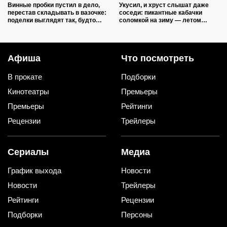
Винные пробки пустил в дело,
Укусил, и хруст слышат даже
перестав складывать в вазочке:
соседи: пикантные кабачки
поделки выглядят так, будто
соломкой на зиму — летом
делали итальянские мастера
закатываю только так
Афиша
Что посмотреть
В прокате
Подборки
Кинотеатры
Премьеры
Премьеры
Рейтинги
Рецензии
Трейлеры
Сериалы
Медиа
График выхода
Новости
Новости
Трейлеры
Рейтинги
Рецензии
Подборки
Персоны