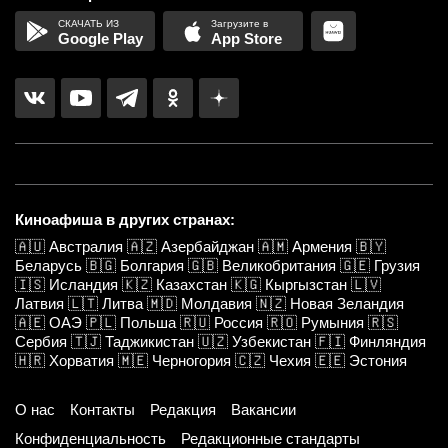
Google Play
App Store
Киноафиша в других странах:
🇦🇺
Австралия
🇦🇿
Азербайджан
🇦🇲
Армения
🇧🇾
Беларусь
🇧🇬
Болгария
🇬🇧
Великобритания
🇬🇪
Грузия
🇮🇸
Исландия
🇰🇿
Казахстан
🇰🇬
Кыргызстан
🇱🇻
Латвия
🇱🇹
Литва
🇲🇩
Молдавия
🇳🇿
Новая Зеландия
🇦🇪
ОАЭ
🇵🇱
Польша
🇷🇺
Россия
🇷🇴
Румыния
🇷🇸
Сербия
🇹🇯
Таджикистан
🇺🇿
Узбекистан
🇫🇮
Финляндия
🇭🇷
Хорватия
🇲🇪
Черногория
🇨🇿
Чехия
🇪🇪
Эстония
О нас
Контакты
Редакция
Вакансии
Конфиденциальность
Редакционные стандарты