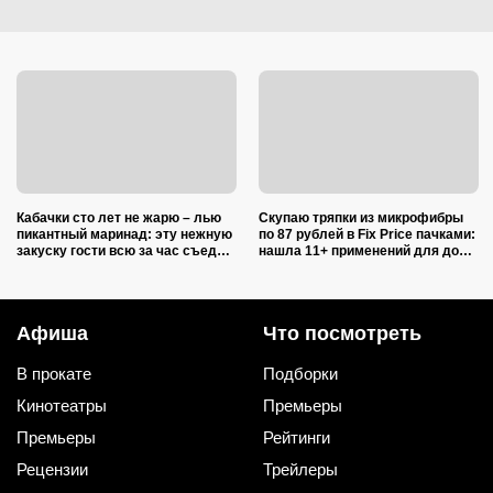
Кабачки сто лет не жарю – лью
Скупаю тряпки из микрофибры
пикантный маринад: эту нежную
по 87 рублей в Fix Price пачками:
закуску гости всю за час съедят
нашла 11+ применений для дома
(рецепт-пятиминутка)
и дачи, и ни одно не связано с
уборкой
Афиша
Что посмотреть
В прокате
Подборки
Кинотеатры
Премьеры
Премьеры
Рейтинги
Рецензии
Трейлеры