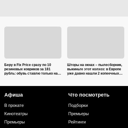
Беру в Fix Price сразу по 10
Шторы на окнах – пылесборник,
резиновых ковриков за 181
выкиньте этот колхоз: в Европе
рубль: обувь ставлю только на
уже давно нашли 2 копеечных
один из них — нашла еще 7
альтернативы (и 1 – практичную)
необычных применений
Афиша
Что посмотреть
В прокате
Подборки
Кинотеатры
Премьеры
Премьеры
Рейтинги