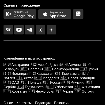
Скачать приложение
Google Play
App Store
Киноафиша в других странах:
🇦🇺
Австралия
🇦🇿
Азербайджан
🇦🇲
Армения
🇧🇾
Беларусь
🇧🇬
Болгария
🇬🇧
Великобритания
🇬🇪
Грузия
🇮🇸
Исландия
🇰🇿
Казахстан
🇰🇬
Кыргызстан
🇱🇻
Латвия
🇱🇹
Литва
🇲🇩
Молдавия
🇳🇿
Новая Зеландия
🇦🇪
ОАЭ
🇵🇱
Польша
🇷🇺
Россия
🇷🇴
Румыния
🇷🇸
Сербия
🇹🇯
Таджикистан
🇺🇿
Узбекистан
🇫🇮
Финляндия
🇭🇷
Хорватия
🇲🇪
Черногория
🇨🇿
Чехия
🇪🇪
Эстония
О нас
Контакты
Редакция
Вакансии