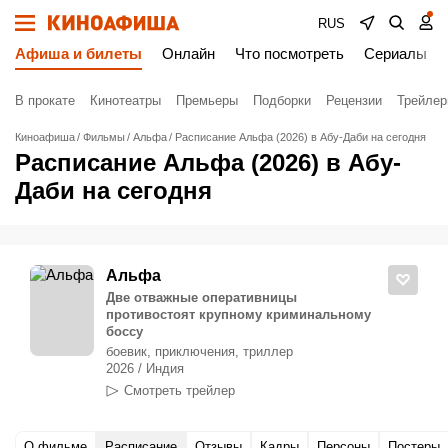
RUS
Афиша и билеты
Онлайн
Что посмотреть
Сериалы
В прокате
Кинотеатры
Премьеры
Подборки
Рецензии
Трейле
Киноафиша
Фильмы
Альфа
Расписание Альфа (2026) в Абу-Даби на сегодня
Расписание Альфа (2026) в Абу-
Даби на сегодня
Альфа
Две отважные оперативницы
противостоят крупному криминальному
боссу
боевик, приключения, триллер
2026 / Индия
Смотреть трейлер
О фильме
Расписание
Отзывы
Кадры
Персоны
Постеры