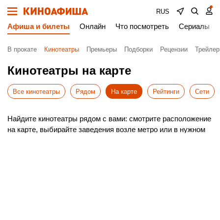
RUS
Афиша и билеты
Онлайн
Что посмотреть
Сериалы
В прокате
Кинотеатры
Премьеры
Подборки
Рецензии
Трейле
Кинотеатры на карте
Все кинотеатры
Рядом
На карте
Рейтинги
Сети
Найдите кинотеатры рядом с вами: смотрите расположение
на карте, выбирайте заведения возле метро или в нужном
районе Аджмана. Включите геолокацию, чтобы система
автоматически показала ближайшие варианты.
Удобный поиск поможет быстро сориентироваться в
Аджмане и построить оптимальный маршрут до выбранного
кинотеатра.