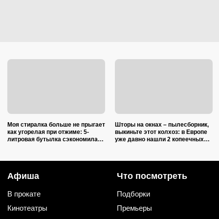
Моя стиралка больше не прыгает
Шторы на окнах – пылесборник,
как угорелая при отжиме: 5-
выкиньте этот колхоз: в Европе
литровая бутылка сэкономила
уже давно нашли 2 копеечных
на ремонте несколько тысяч
альтернативы (и 1 – практичную)
рублей
Афиша
Что посмотреть
В прокате
Подборки
Кинотеатры
Премьеры