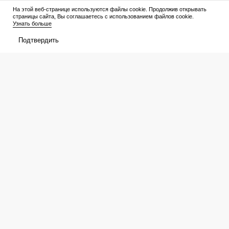
Премьеры
Рейтинги
На этой веб-странице используются файлы cookie. Продолжив открывать
страницы сайта, Вы соглашаетесь с использованием файлов cookie.
Рецензии
Трейлеры
Узнать больше
Подтвердить
Сериалы
Медиа
График выхода
Новости
Новости
Трейлеры
Рейтинги
Рецензии
Подборки
Персоны
Мое
Билеты
Избранное
Расписание
Оценки
Отзывы