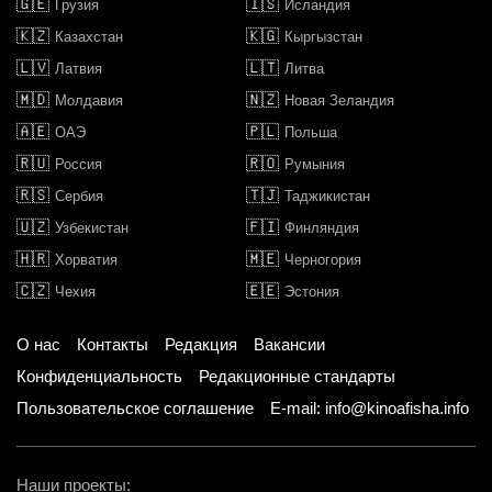
🇬🇪
🇮🇸
Грузия
Исландия
🇰🇿
🇰🇬
Казахстан
Кыргызстан
🇱🇻
🇱🇹
Латвия
Литва
🇲🇩
🇳🇿
Молдавия
Новая Зеландия
🇦🇪
🇵🇱
ОАЭ
Польша
🇷🇺
🇷🇴
Россия
Румыния
🇷🇸
🇹🇯
Сербия
Таджикистан
🇺🇿
🇫🇮
Узбекистан
Финляндия
🇭🇷
🇲🇪
Хорватия
Черногория
🇨🇿
🇪🇪
Чехия
Эстония
О нас
Контакты
Редакция
Вакансии
Конфиденциальность
Редакционные стандарты
Пользовательское соглашение
E-mail: info@kinoafisha.info
Наши проекты: