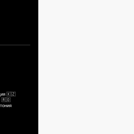
дия
🇰🇿
я
🇷🇴
тония