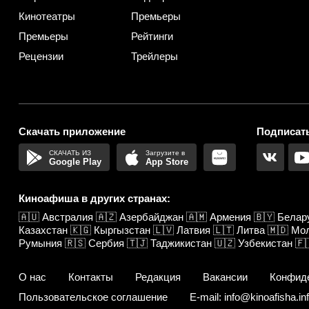
Кинотеатры
Премьеры
Премьеры
Рейтинги
Рецензии
Трейлеры
Скачать приложение
Подписать
Google Play
App Store
Киноафиша в других странах:
🇦🇺
Австралия
🇦🇿
Азербайджан
🇦🇲
Армения
🇧🇾
Белар
Казахстан
🇰🇬
Кыргызстан
🇱🇻
Латвия
🇱🇹
Литва
🇲🇩
Мо
Румыния
🇷🇸
Сербия
🇹🇯
Таджикистан
🇺🇿
Узбекистан
🇫
О нас
Контакты
Редакция
Вакансии
Конфид
Пользовательское соглашение
E-mail: info@kinoafisha.in