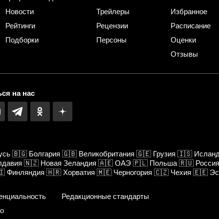
Новости
Трейлеры
Избранное
Рейтинги
Рецензии
Расписание
Подборки
Персоны
Оценки
Отзывы
ся на нас
усь
🇧🇬
Болгария
🇬🇧
Великобритания
🇬🇪
Грузия
🇮🇸
Ислан
лдавия
🇳🇿
Новая Зеландия
🇦🇪
ОАЭ
🇵🇱
Польша
🇷🇺
Росси
🇮
Финляндия
🇭🇷
Хорватия
🇲🇪
Черногория
🇨🇿
Чехия
🇪🇪
Эс
енциальность
Редакционные стандарты
fo