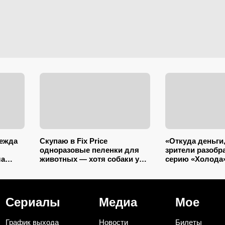
дежда
Скупаю в Fix Price
«Откуда деньги,
одноразовые пеленки для
зрители разобр
ла
животных — хотя собаки у
серию «Холода»
меня нет: 10+ вариантов
вспомнили «Хир
ошком
использования их дома и на
Гилевым — сов
даче
оказалось сли
Сериалы
Медиа
Мое
График выхода
Новости
Билеты