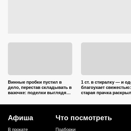
Винные пробки пустил в
1 ст. в стиралку — и о
дело, перестав складывать в
благоухает свежестью:
вазочке: поделки выглядят
старая прачка раскры
так, будто делали
секрет, что добавить в
итальянские мастера
барабан вместе с пор
Афиша
Что посмотреть
В прокате
Подборки