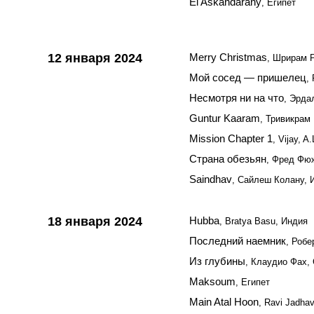
El Askandarany
, Египет
12 января 2024
Merry Christmas
, Шрирам 
Мой сосед — пришелец
,
Несмотря ни на что
, Эрда
Guntur Kaaram
, Тривикрам
Mission Chapter 1
, Vijay, A
Страна обезьян
, Фред Фюж
Saindhav
, Сайлеш Колану, 
18 января 2024
Hubba
, Bratya Basu, Индия
Последний наемник
, Роб
Из глубины
, Клаудио Фах,
Maksoum
, Египет
Main Atal Hoon
, Ravi Jadha