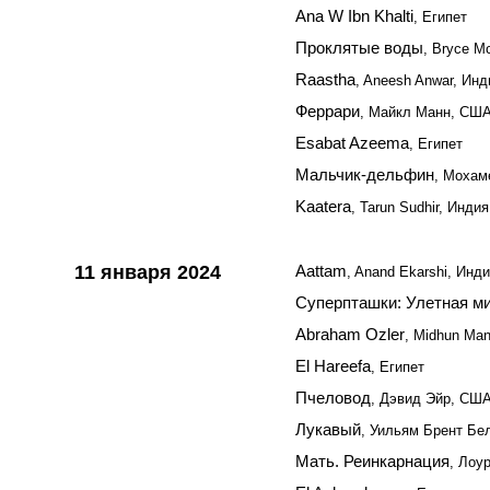
Ana W Ibn Khalti
, Египет
Проклятые воды
, Bryce M
Raastha
, Aneesh Anwar, Инд
Феррари
, Майкл Манн, СШ
Esabat Azeema
, Египет
Мальчик-дельфин
, Мохам
Kaatera
, Tarun Sudhir, Индия
11 января 2024
Aattam
, Anand Ekarshi, Инд
Суперпташки: Улетная м
Abraham Ozler
, Midhun Ma
El Hareefa
, Египет
Пчеловод
, Дэвид Эйр, СШ
Лукавый
, Уильям Брент Б
Мать. Реинкарнация
, Лоу