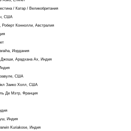
лестина / Катар / Великобритания
эн, США
, Роберт Коннолли, Австралия
дия
пет
araiha, Иордания
 Джоши, Арадхана Ах, Индия
 Индия
азавуле, США
йкл Заико Холл, США
ль Де Мэтр, Франция
Индия
уш, Индия
Darwin Kuriakose, Индия