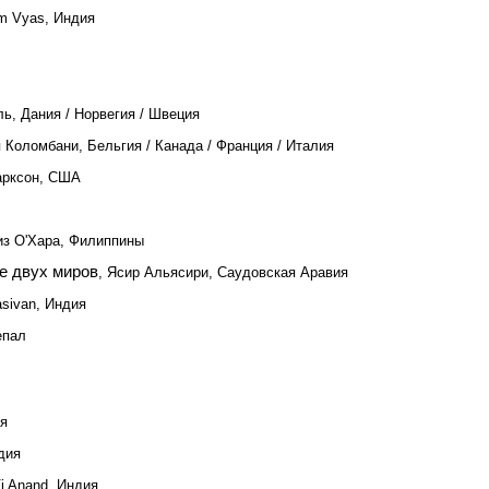
am Vyas, Индия
ль, Дания / Норвегия / Швеция
я Коломбани, Бельгия / Канада / Франция / Италия
арксон, США
из О'Хара, Филиппины
е двух миров
, Ясир Альясири, Саудовская Аравия
asivan, Индия
епал
ия
ндия
Vi Anand, Индия