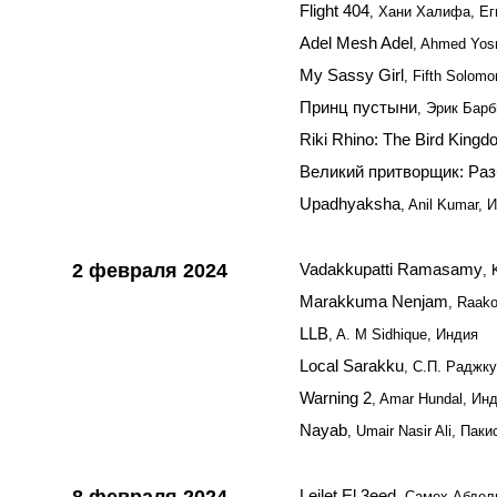
Flight 404
, Хани Халифа, Ег
Adel Mesh Adel
, Ahmed Yosr
My Sassy Girl
, Fifth Solom
Принц пустыни
, Эрик Бар
Riki Rhino: The Bird King
Великий притворщик: Ра
Upadhyaksha
, Anil Kumar, 
2 февраля 2024
Vadakkupatti Ramasamy
, 
Marakkuma Nenjam
, Raak
LLB
, A. M Sidhique, Индия
Local Sarakku
, С.П. Раджк
Warning 2
, Amar Hundal, Ин
Nayab
, Umair Nasir Ali, Паки
Leilet El 3eed
, Самех Абдел