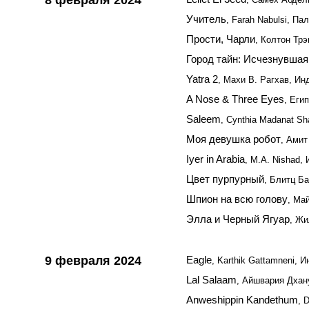
8 февраля 2024
Учитель
, Farah Nabulsi, Па
Прости, Чарли
, Колтон Тр
Город тайн: Исчезнувшая
Yatra 2
, Махи В. Рагхав, Ин
A Nose & Three Eyes
, Еги
Saleem
, Cynthia Madanat Sh
Моя девушка робот
, Амит
Iyer in Arabia
, M.A. Nishad,
Цвет пурпурный
, Блитц Б
Шпион на всю голову
, Ма
Элла и Черный Ягуар
, Жи
9 февраля 2024
Eagle
, Karthik Gattamneni, 
Lal Salaam
, Айшвария Дхан
Anweshippin Kandethum
, 