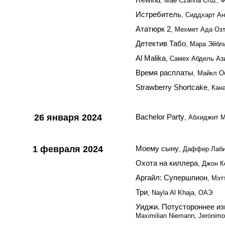
, Mae Czarina Cruz,
Истребитель
, Сиддхарт А
Ататюрк 2
, Мехмет Ада Озт
Детектив Табо
, Мара Эйбл
Al Malika
, Самех Абдель Ази
Время расплаты
, Майкл О
Strawberry Shortcake
, Кан
26 января 2024
Bachelor Party
, Абхиджит 
1 февраля 2024
Моему сыну
, Даффер Лаби
Охота на киллера
, Джон К
Аргайл: Супершпион
, Мэт
Три
, Nayla Al Khaja, ОАЭ
Уиджи. Потустороннее и
Maximilian Niemann, Jerónimo