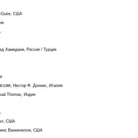
cGuire, США
ия
А
ед Хамедани, Россия / Турция
ия
иссия
, Нестор Ф. Дэннис, Италия
nual Thomas, Индия
А
елл, США
ренс Ванничелли, США