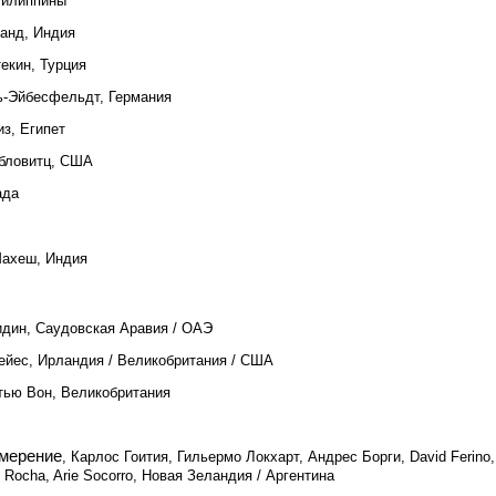
 Филиппины
нанд, Индия
екин, Турция
ь-Эйбесфельдт, Германия
з, Египет
бловитц, США
ада
Махеш, Индия
дин, Саудовская Аравия / ОАЭ
ейес, Ирландия / Великобритания / США
тью Вон, Великобритания
змерение
, Карлос Гоития, Гильермо Локхарт, Андрес Борги, David Ferino,
 Rocha, Arie Socorro, Новая Зеландия / Аргентина