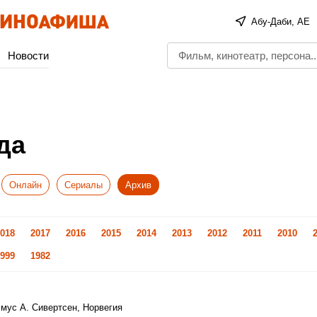
Абу-Даби, AE
Новости
да
Онлайн
Сериалы
Архив
018
2017
2016
2015
2014
2013
2012
2011
2010
999
1982
смус А. Сивертсен, Норвегия