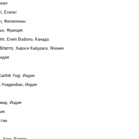
ипет
i, Египет
on, Филиппины
бье, Франция
dom
, Erwin Budiono, Канада
зблюто
, Хироси Кабураги, Япония
Индия
Karthik Yogi, Индия
o.Yoagandran, Индия
умар, Индия
дия
стан
ь Азиз, Египет