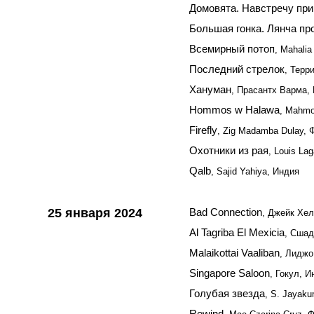
Домовята. Навстречу пр
Большая гонка. Лянча пр
Всемирный потоп
, Mahali
Последний стрелок
, Терр
Хануман
, Прасантх Варма,
Hommos w Halawa
, Mahmo
Firefly
, Zig Madamba Dulay,
Охотники из рая
, Louis La
Qalb
, Sajid Yahiya, Индия
25 января 2024
Bad Connection
, Джейк Хе
Al Tagriba El Mexicia
, Сшад
Malaikottai Vaaliban
, Лиджо
Singapore Saloon
, Гокул, И
Голубая звезда
, S. Jayak
Rewind