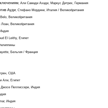
иключениям
, Али Самади Ахади, Маркус Дитрих, Германия
отив Ауди
, Стефано Мордини, Италия / Великобритания
a Belo, Великобритания
и Лоан, Великобритания
 Индия
ud El Leithy, Египет
 Филиппины
gayette, Бельгия / Франция
лгрен, США
и Али, Египет
 Джосе Пеллиссери, Индия
ндия
umar, Индия