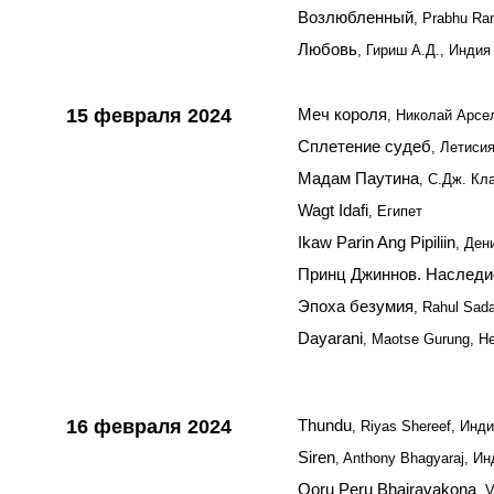
Возлюбленный
, Prabhu R
Любовь
, Гириш А.Д., Индия
15 февраля 2024
Меч короля
, Николай Арсе
Сплетение судеб
, Летиси
Мадам Паутина
, C.Дж. Кл
Wagt Idafi
, Египет
Ikaw Parin Ang Pipiliin
, Ден
Принц Джиннов. Наследи
Эпоха безумия
, Rahul Sad
Dayarani
, Maotse Gurung, Н
16 февраля 2024
Thundu
, Riyas Shereef, Инд
Siren
, Anthony Bhagyaraj, И
Ooru Peru Bhairavakona
, 