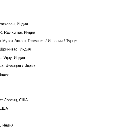
Рагхаван, Индия
 R. Ravikumar, Индия
л Мурат Акташ, Германия / Испания / Турция
 Шринивас, Индия
.L. Vijay, Индия
а, Франция / Индия
Индия
ерт Лоренц, США
 США
v, Индия