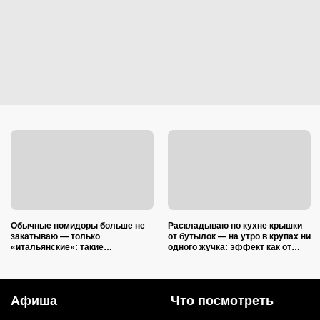
Обычные помидоры больше не
Раскладываю по кухне крышки
закатываю — только
от бутылок — на утро в крупах ни
«итальянские»: такие
одного жучка: эффект как от
ароматные, что всегда улетают
дорогой отравы
со стола первыми
Афиша
Что посмотреть