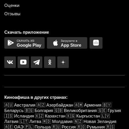
Оценки
Отзывы
Скачать приложение
Google Play
App Store
Киноафиша в других странах:
🇦🇺
Австралия
🇦🇿
Азербайджан
🇦🇲
Армения
🇧🇾
Беларусь
🇧🇬
Болгария
🇬🇧
Великобритания
🇬🇪
Грузия
🇮🇸
Исландия
🇰🇿
Казахстан
🇰🇬
Кыргызстан
🇱🇻
Латвия
🇱🇹
Литва
🇲🇩
Молдавия
🇳🇿
Новая Зеландия
🇦🇪
ОАЭ
🇵🇱
Польша
🇷🇺
Россия
🇷🇴
Румыния
🇷🇸