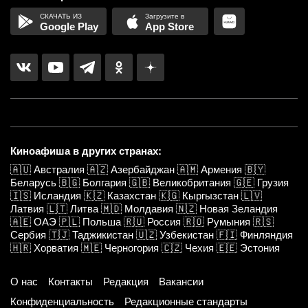
Google Play
App Store
Киноафиша в других странах:
🇦🇺
Австралия
🇦🇿
Азербайджан
🇦🇲
Армения
🇧🇾
Беларусь
🇧🇬
Болгария
🇬🇧
Великобритания
🇬🇪
Грузия
🇮🇸
Исландия
🇰🇿
Казахстан
🇰🇬
Кыргызстан
🇱🇻
Латвия
🇱🇹
Литва
🇲🇩
Молдавия
🇳🇿
Новая Зеландия
🇦🇪
ОАЭ
🇵🇱
Польша
🇷🇺
Россия
🇷🇴
Румыния
🇷🇸
Сербия
🇹🇯
Таджикистан
🇺🇿
Узбекистан
🇫🇮
Финляндия
🇭🇷
Хорватия
🇲🇪
Черногория
🇨🇿
Чехия
🇪🇪
Эстония
О нас
Контакты
Редакция
Вакансии
Конфиденциальность
Редакционные стандарты