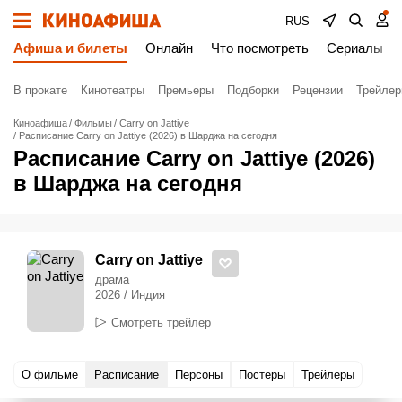
RUS
Афиша и билеты
Онлайн
Что посмотреть
Сериалы
В прокате
Кинотеатры
Премьеры
Подборки
Рецензии
Трейле
Киноафиша
Фильмы
Carry on Jattiye
Расписание Carry on Jattiye (2026) в Шарджа на сегодня
Расписание Carry on Jattiye (2026)
в Шарджа на сегодня
Carry on Jattiye
драма
2026 / Индия
Смотреть трейлер
О фильме
Расписание
Персоны
Постеры
Трейлеры