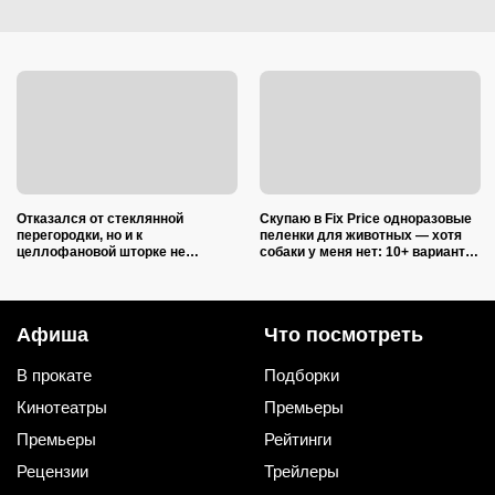
Отказался от стеклянной
Скупаю в Fix Price одноразовые
перегородки, но и к
пеленки для животных — хотя
целлофановой шторке не
собаки у меня нет: 10+ вариантов
вернусь: от брызг в ванной в
использования их дома и на
2026 году спасает такой вариант
даче
Афиша
Что посмотреть
В прокате
Подборки
Кинотеатры
Премьеры
Премьеры
Рейтинги
Рецензии
Трейлеры