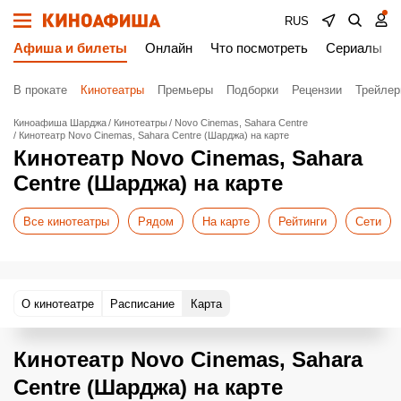
RUS
Афиша и билеты
Онлайн
Что посмотреть
Сериалы
В прокате
Кинотеатры
Премьеры
Подборки
Рецензии
Трейле
Киноафиша Шарджа
Кинотеатры
Novo Cinemas, Sahara Centre
Кинотеатр Novo Cinemas, Sahara Centre (Шарджа) на карте
Кинотеатр Novo Cinemas, Sahara
Centre (Шарджа) на карте
Все кинотеатры
Рядом
На карте
Рейтинги
Сети
О кинотеатре
Расписание
Карта
Кинотеатр Novo Cinemas, Sahara
Centre (Шарджа) на карте