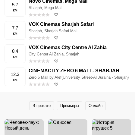
Novo Cinemas, Mega Mall
5.7
Sharjah, Mega Mall
км
VOX Cinemas Sharjah Safari
7.7
Sharjah, Sharjah Safari Mall
км
VOX Cinemas City Centre Al Zahia
8.4
City Center Al Zahia, Sharjah
км
CINEMACITY ZERO 6 MALL- SHARJAH
12.3
Zero 6 Mall by Alef(University Street-Al Juraina - Sharjah)
км
В прокате
Премьеры
Онлайн