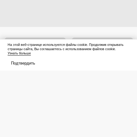
На этой веб-странице используются файлы cookie. Продолжив открывать
страницы сайта, Вы соглашаетесь с использованием файлов cookie.
Узнать больше
Подтвердить
Зелень и чеснок собираю в
Огурцы «По-берлински», как у
августе – лежит до января без
«Дяди Вани» и даже лучше:
сушки и заморозки: 3 способа
зимой с полок исчезают
сохранить изумительный запах и
первыми
тот самый вкус
Афиша
Что посмотреть
В прокате
Подборки
Кинотеатры
Премьеры