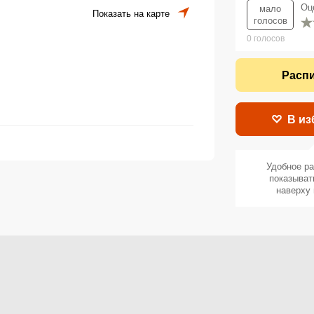
Оц
мало
Показать на карте
голосов
0
голосов
Расп
В из
Удобное р
показыват
наверху 