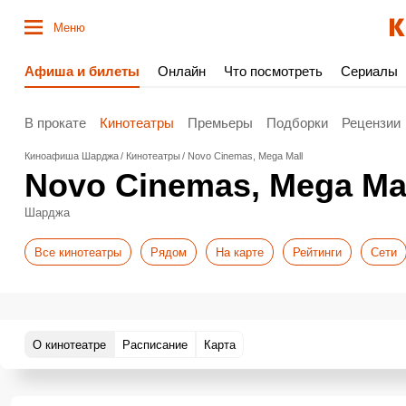
Меню
Афиша и билеты
Онлайн
Что посмотреть
Сериалы
В прокате
Кинотеатры
Премьеры
Подборки
Рецензии
Киноафиша Шарджа
Кинотеатры
Novo Cinemas, Mega Mall
Novo Cinemas, Mega Ma
Шарджа
Все кинотеатры
Рядом
На карте
Рейтинги
Сети
О кинотеатре
Расписание
Карта