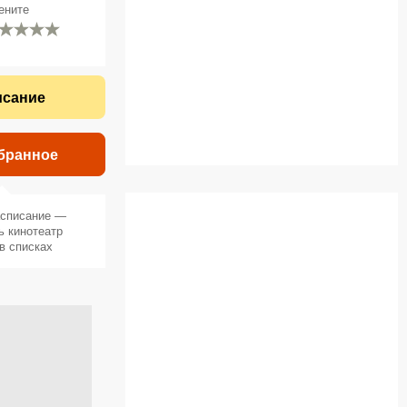
ените
исание
бранное
асписание —
ь кинотеатр
в списках