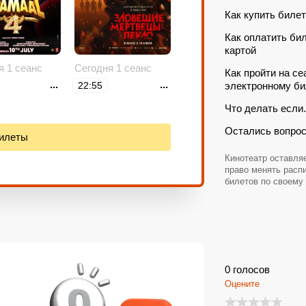
Как купить билет
Как оплатить би
картой
я 1 сеанс
Сегодня 1 сеанс
Как пройти на се
...
...
22:55
электронному би
Что делать если.
Остались вопро
билеты
Кинотеатр оставляе
право менять расп
билетов по своему
0
голосов
Оцените