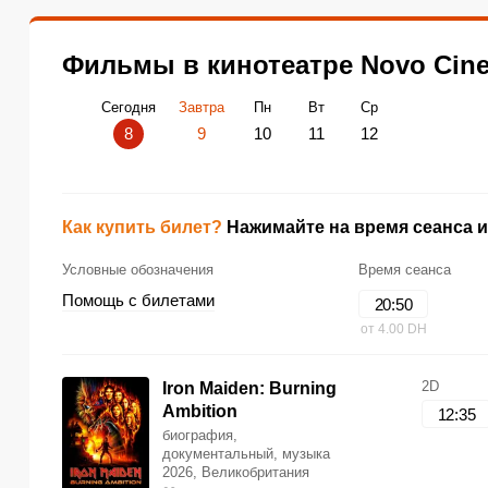
Фильмы в кинотеатре Novo Cine
Сегодня
Завтра
Пн
Вт
Ср
8
9
10
11
12
Как купить билет?
Нажимайте на время сеанса и
Условные обозначения
Время сеанса
Помощь с билетами
20:50
от 4.00 DH
2D
Iron Maiden: Burning
Ambition
12:35
биография,
документальный, музыка
2026, Великобритания