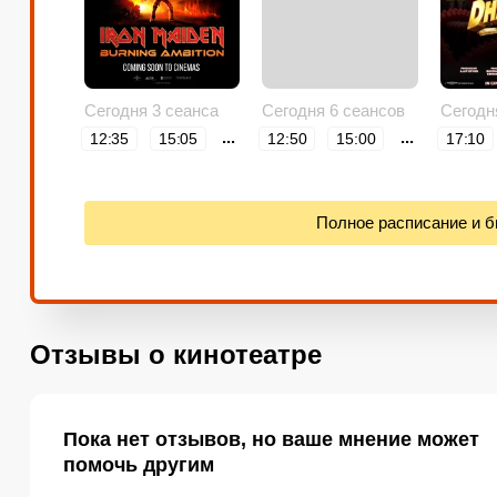
Сегодня 3 сеанса
Сегодня 6 сеансов
Сегодн
...
...
12:35
15:05
12:50
15:00
17:10
23:25
17:10
19:20
Полное расписание и 
Отзывы о кинотеатре
Пока нет отзывов, но ваше мнение может
помочь другим