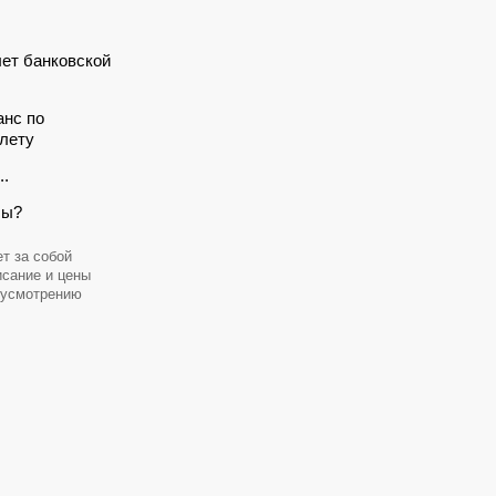
лет банковской
анс по
лету
..
сы?
т за собой
исание и цены
 усмотрению